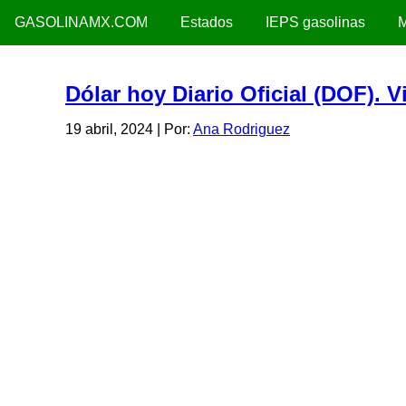
GASOLINAMX.COM
Estados
IEPS gasolinas
M
Dólar hoy Diario Oficial (DOF). V
19 abril, 2024
| Por:
Ana Rodriguez