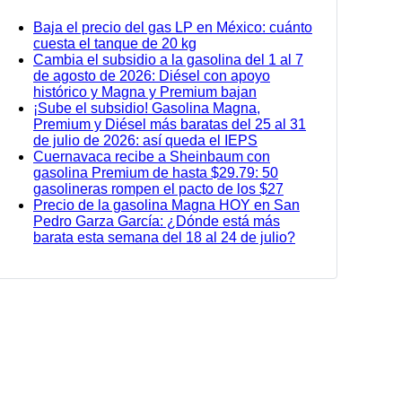
Baja el precio del gas LP en México: cuánto
cuesta el tanque de 20 kg
Cambia el subsidio a la gasolina del 1 al 7
de agosto de 2026: Diésel con apoyo
histórico y Magna y Premium bajan
¡Sube el subsidio! Gasolina Magna,
Premium y Diésel más baratas del 25 al 31
de julio de 2026: así queda el IEPS
Cuernavaca recibe a Sheinbaum con
gasolina Premium de hasta $29.79: 50
gasolineras rompen el pacto de los $27
Precio de la gasolina Magna HOY en San
Pedro Garza García: ¿Dónde está más
barata esta semana del 18 al 24 de julio?