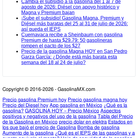
Cambia el subsidio a la gasolina del 1 al 7 de
agosto de 2026: Diésel con apoyo histórico y
Magna y Premium bajan
¡Sube el subsidio! Gasolina Magna, Premium y
Diésel más baratas del 25 al 31 de julio de 2026:
así queda el IEPS
Cuernavaca recibe a Sheinbaum con gasolina
Premium de hasta $29.79: 50 gasolineras
rompen el pacto de los $27
Precio de la gasolina Magna HOY en San Pedro
Garza García: ¿Dónde está más barata esta
semana del 18 al 24 de julio?
Copyright © 2016-2026 - GasolinaMX.com
Precio gasolina Premium hoy
Precio gasolina magna hoy
Precio del Diesel hoy
App gasolina en México
¿Qué es la
gasolina?
GASOLINA HOY – Precio México
Aspectos
positivos y negativos del uso de la gasolina
Tabla del Precio
de la Gasolina en México
precio dolar en elektra
Estados en
los que bajó el precio de Gasolina
Bomba de gasolina
Aumento de la gasolina
¿Qué es el IEPS de las gasolinas y a