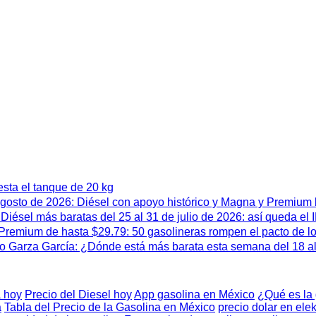
esta el tanque de 20 kg
 agosto de 2026: Diésel con apoyo histórico y Magna y Premium
iésel más baratas del 25 al 31 de julio de 2026: así queda el
remium de hasta $29.79: 50 gasolineras rompen el pacto de l
 Garza García: ¿Dónde está más barata esta semana del 18 al 
 hoy
Precio del Diesel hoy
App gasolina en México
¿Qué es la
a
Tabla del Precio de la Gasolina en México
precio dolar en elek