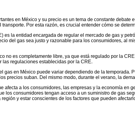
antes en México y su precio es un tema de constante debate en e
el transporte. Por esta razón, es crucial entender cómo se deter
s la entidad encargada de regular el mercado de gas y petróleo
recio del gas sea justo y razonable para los consumidores, al 
co no es completamente libre, ya que está regulado por la CRE.
ir las regulaciones establecidas por la CRE.
 del gas en México puede variar dependiendo de la temporada. P
los precios suban. Del mismo modo, durante el verano, la dema
ue afecta a los consumidores, las empresas y la economía en g
 que los consumidores tengan acceso a un suministro de gas se
 región y estar conscientes de los factores que pueden afectarl