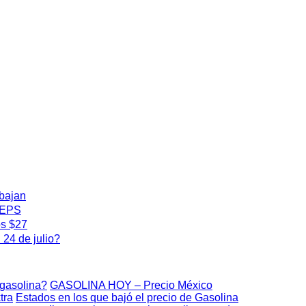
 bajan
 IEPS
os $27
24 de julio?
 gasolina?
GASOLINA HOY – Precio México
tra
Estados en los que bajó el precio de Gasolina