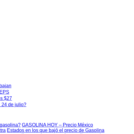
 bajan
 IEPS
os $27
24 de julio?
 gasolina?
GASOLINA HOY – Precio México
tra
Estados en los que bajó el precio de Gasolina