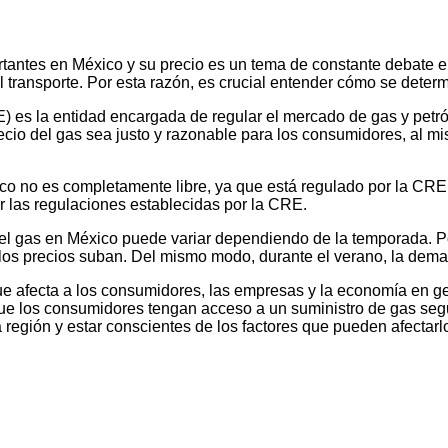
antes en México y su precio es un tema de constante debate en e
el transporte. Por esta razón, es crucial entender cómo se deter
s la entidad encargada de regular el mercado de gas y petróleo
recio del gas sea justo y razonable para los consumidores, al 
co no es completamente libre, ya que está regulado por la CRE.
ir las regulaciones establecidas por la CRE.
 del gas en México puede variar dependiendo de la temporada. P
los precios suban. Del mismo modo, durante el verano, la dema
ue afecta a los consumidores, las empresas y la economía en g
 que los consumidores tengan acceso a un suministro de gas se
 región y estar conscientes de los factores que pueden afectarl