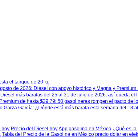
esta el tanque de 20 kg
 agosto de 2026: Diésel con apoyo histórico y Magna y Premium
iésel más baratas del 25 al 31 de julio de 2026: así queda el
remium de hasta $29.79: 50 gasolineras rompen el pacto de l
 Garza García: ¿Dónde está más barata esta semana del 18 al 
 hoy
Precio del Diesel hoy
App gasolina en México
¿Qué es la
a
Tabla del Precio de la Gasolina en México
precio dolar en elek