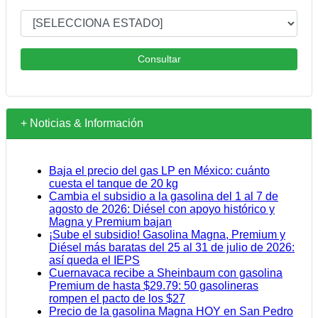
Consultar
+ Noticias & Información
Baja el precio del gas LP en México: cuánto
cuesta el tanque de 20 kg
Cambia el subsidio a la gasolina del 1 al 7 de
agosto de 2026: Diésel con apoyo histórico y
Magna y Premium bajan
¡Sube el subsidio! Gasolina Magna, Premium y
Diésel más baratas del 25 al 31 de julio de 2026:
así queda el IEPS
Cuernavaca recibe a Sheinbaum con gasolina
Premium de hasta $29.79: 50 gasolineras
rompen el pacto de los $27
Precio de la gasolina Magna HOY en San Pedro