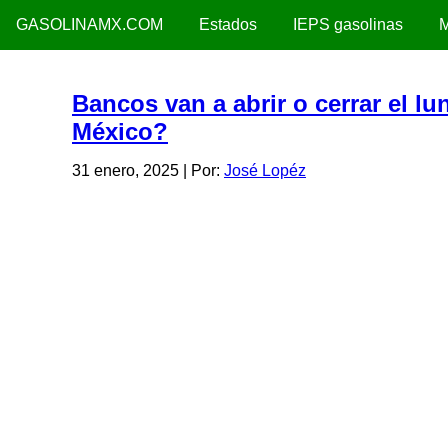
GASOLINAMX.COM
Estados
IEPS gasolinas
M
Bancos van a abrir o cerrar el l
México?
31 enero, 2025
| Por:
José Lopéz