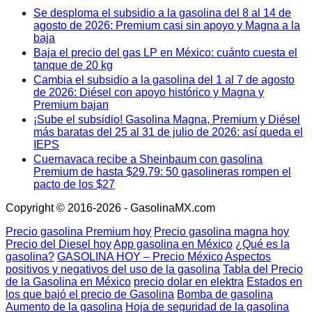
Se desploma el subsidio a la gasolina del 8 al 14 de
agosto de 2026: Premium casi sin apoyo y Magna a la
baja
Baja el precio del gas LP en México: cuánto cuesta el
tanque de 20 kg
Cambia el subsidio a la gasolina del 1 al 7 de agosto
de 2026: Diésel con apoyo histórico y Magna y
Premium bajan
¡Sube el subsidio! Gasolina Magna, Premium y Diésel
más baratas del 25 al 31 de julio de 2026: así queda el
IEPS
Cuernavaca recibe a Sheinbaum con gasolina
Premium de hasta $29.79: 50 gasolineras rompen el
pacto de los $27
Copyright © 2016-2026 - GasolinaMX.com
Precio gasolina Premium hoy
Precio gasolina magna hoy
Precio del Diesel hoy
App gasolina en México
¿Qué es la
gasolina?
GASOLINA HOY – Precio México
Aspectos
positivos y negativos del uso de la gasolina
Tabla del Precio
de la Gasolina en México
precio dolar en elektra
Estados en
los que bajó el precio de Gasolina
Bomba de gasolina
Aumento de la gasolina
Hoja de seguridad de la gasolina