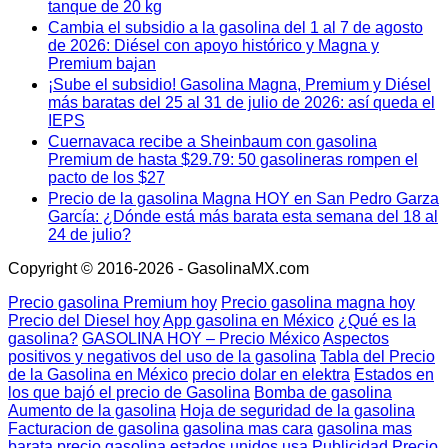
tanque de 20 kg
Cambia el subsidio a la gasolina del 1 al 7 de agosto
de 2026: Diésel con apoyo histórico y Magna y
Premium bajan
¡Sube el subsidio! Gasolina Magna, Premium y Diésel
más baratas del 25 al 31 de julio de 2026: así queda el
IEPS
Cuernavaca recibe a Sheinbaum con gasolina
Premium de hasta $29.79: 50 gasolineras rompen el
pacto de los $27
Precio de la gasolina Magna HOY en San Pedro Garza
García: ¿Dónde está más barata esta semana del 18 al
24 de julio?
Copyright © 2016-2026 - GasolinaMX.com
Precio gasolina Premium hoy
Precio gasolina magna hoy
Precio del Diesel hoy
App gasolina en México
¿Qué es la
gasolina?
GASOLINA HOY – Precio México
Aspectos
positivos y negativos del uso de la gasolina
Tabla del Precio
de la Gasolina en México
precio dolar en elektra
Estados en
los que bajó el precio de Gasolina
Bomba de gasolina
Aumento de la gasolina
Hoja de seguridad de la gasolina
Facturacion de gasolina
gasolina mas cara
gasolina mas
barata
precio gasolina estados unidos usa
Publicidad
Precio