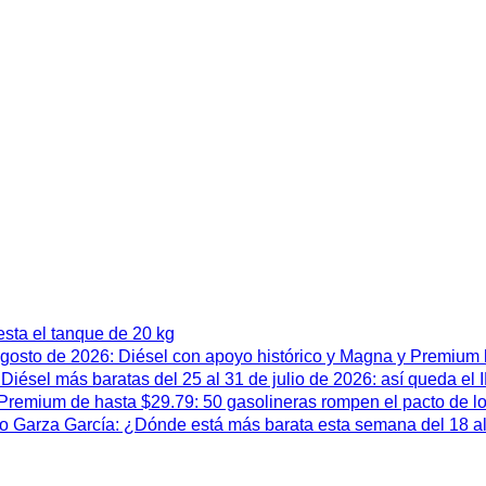
esta el tanque de 20 kg
 agosto de 2026: Diésel con apoyo histórico y Magna y Premium
iésel más baratas del 25 al 31 de julio de 2026: así queda el
remium de hasta $29.79: 50 gasolineras rompen el pacto de l
 Garza García: ¿Dónde está más barata esta semana del 18 al 