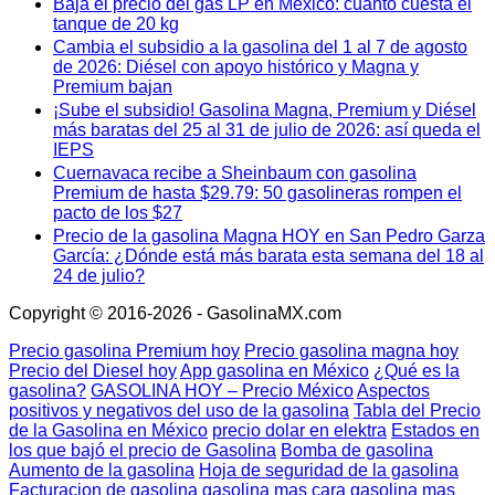
Baja el precio del gas LP en México: cuánto cuesta el
tanque de 20 kg
Cambia el subsidio a la gasolina del 1 al 7 de agosto
de 2026: Diésel con apoyo histórico y Magna y
Premium bajan
¡Sube el subsidio! Gasolina Magna, Premium y Diésel
más baratas del 25 al 31 de julio de 2026: así queda el
IEPS
Cuernavaca recibe a Sheinbaum con gasolina
Premium de hasta $29.79: 50 gasolineras rompen el
pacto de los $27
Precio de la gasolina Magna HOY en San Pedro Garza
García: ¿Dónde está más barata esta semana del 18 al
24 de julio?
Copyright © 2016-2026 - GasolinaMX.com
Precio gasolina Premium hoy
Precio gasolina magna hoy
Precio del Diesel hoy
App gasolina en México
¿Qué es la
gasolina?
GASOLINA HOY – Precio México
Aspectos
positivos y negativos del uso de la gasolina
Tabla del Precio
de la Gasolina en México
precio dolar en elektra
Estados en
los que bajó el precio de Gasolina
Bomba de gasolina
Aumento de la gasolina
Hoja de seguridad de la gasolina
Facturacion de gasolina
gasolina mas cara
gasolina mas