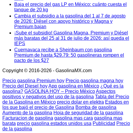
Baja el precio del gas LP en México: cuánto cuesta el
tanque de 20 kg
Cambia el subsidio a la gasolina del 1 al 7 de agosto
de 2026: Diésel con apoyo histórico y Magna y
Premium bajan
¡Sube el subsidio! Gasolina Magna, Premium y Diésel
más baratas del 25 al 31 de julio de 2026: así queda el
IEPS
Cuernavaca recibe a Sheinbaum con gasolina
Premium de hasta $29.79: 50 gasolineras rompen el
pacto de los $27
Copyright © 2016-2026 - GasolinaMX.com
Precio gasolina Premium hoy
Precio gasolina magna hoy
Precio del Diesel hoy
App gasolina en México
¿Qué es la
gasolina?
GASOLINA HOY – Precio México
Aspectos
positivos y negativos del uso de la gasolina
Tabla del Precio
de la Gasolina en México
precio dolar en elektra
Estados en
los que bajó el precio de Gasolina
Bomba de gasolina
Aumento de la gasolina
Hoja de seguridad de la gasolina
Facturacion de gasolina
gasolina mas cara
gasolina mas
barata
precio gasolina estados unidos usa
Publicidad
Precio
de la gasolina