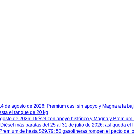
 14 de agosto de 2026: Premium casi sin apoyo y Magna a la ba
esta el tanque de 20 kg
 agosto de 2026: Diésel con apoyo histórico y Magna y Premium
iésel más baratas del 25 al 31 de julio de 2026: así queda el
remium de hasta $29.79: 50 gasolineras rompen el pacto de l