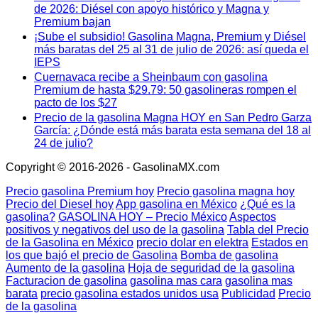
de 2026: Diésel con apoyo histórico y Magna y
Premium bajan
¡Sube el subsidio! Gasolina Magna, Premium y Diésel
más baratas del 25 al 31 de julio de 2026: así queda el
IEPS
Cuernavaca recibe a Sheinbaum con gasolina
Premium de hasta $29.79: 50 gasolineras rompen el
pacto de los $27
Precio de la gasolina Magna HOY en San Pedro Garza
García: ¿Dónde está más barata esta semana del 18 al
24 de julio?
Copyright © 2016-2026 - GasolinaMX.com
Precio gasolina Premium hoy
Precio gasolina magna hoy
Precio del Diesel hoy
App gasolina en México
¿Qué es la
gasolina?
GASOLINA HOY – Precio México
Aspectos
positivos y negativos del uso de la gasolina
Tabla del Precio
de la Gasolina en México
precio dolar en elektra
Estados en
los que bajó el precio de Gasolina
Bomba de gasolina
Aumento de la gasolina
Hoja de seguridad de la gasolina
Facturacion de gasolina
gasolina mas cara
gasolina mas
barata
precio gasolina estados unidos usa
Publicidad
Precio
de la gasolina