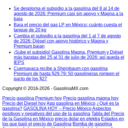
Se desploma el subsidio a la gasolina del 8 al 14 de
agosto de 2026: Premium casi sin apoyo y Magna a la
baja
Baja el precio del gas LP en México: cuánto cuesta el
tanque de 20 kg
Cambia el subsidio a la gasolina del 1 al 7 de agosto
de 2026: Diésel con apoyo histórico y Magna y
Premium bajan
¡Sube el subsidio! Gasolina Magna, Premium y Diésel
más baratas del 25 al 31 de julio de 2026: así queda el
IEPS
Cuernavaca recibe a Sheinbaum con gasolina
Premium de hasta $29.79: 50 gasolineras rompen el
pacto de los $27
Copyright © 2016-2026 - GasolinaMX.com
Precio gasolina Premium hoy
Precio gasolina magna hoy
Precio del Diesel hoy
App gasolina en México
¿Qué es la
gasolina?
GASOLINA HOY – Precio México
Aspectos
positivos y negativos del uso de la gasolina
Tabla del Precio
de la Gasolina en México
precio dolar en elektra
Estados en
los que bajó el precio de Gasolina
Bomba de gasolina