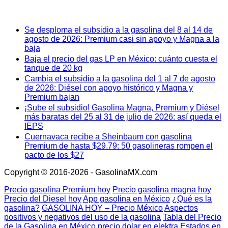
Se desploma el subsidio a la gasolina del 8 al 14 de
agosto de 2026: Premium casi sin apoyo y Magna a la
baja
Baja el precio del gas LP en México: cuánto cuesta el
tanque de 20 kg
Cambia el subsidio a la gasolina del 1 al 7 de agosto
de 2026: Diésel con apoyo histórico y Magna y
Premium bajan
¡Sube el subsidio! Gasolina Magna, Premium y Diésel
más baratas del 25 al 31 de julio de 2026: así queda el
IEPS
Cuernavaca recibe a Sheinbaum con gasolina
Premium de hasta $29.79: 50 gasolineras rompen el
pacto de los $27
Copyright © 2016-2026 - GasolinaMX.com
Precio gasolina Premium hoy
Precio gasolina magna hoy
Precio del Diesel hoy
App gasolina en México
¿Qué es la
gasolina?
GASOLINA HOY – Precio México
Aspectos
positivos y negativos del uso de la gasolina
Tabla del Precio
de la Gasolina en México
precio dolar en elektra
Estados en