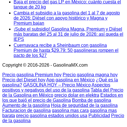
Baja el precio del gas LP en México: cuánto cuesta el
tanque de 20 kg
Cambia el subsidio a la gasolina del 1 al 7 de agosto
de 2026: Diésel con apoyo histórico y Magna y
Premium bajan
¡Sube el subsidio! Gasolina Magna, Premium y Diésel
más baratas del 25 al 31 de julio de 2026: así queda el
IEPS
Cuernavaca recibe a Sheinbaum con gasolina
Premium de hasta $29.79: 50 gasolineras rompen el
pacto de los $27
Copyright © 2016-2026 - GasolinaMX.com
Precio gasolina Premium hoy
Precio gasolina magna hoy
Precio del Diesel hoy
App gasolina en México
¿Qué es la
gasolina?
GASOLINA HOY – Precio México
Aspectos
positivos y negativos del uso de la gasolina
Tabla del Precio
de la Gasolina en México
precio dolar en elektra
Estados en
los que bajó el precio de Gasolina
Bomba de gasolina
Aumento de la gasolina
Hoja de seguridad de la gasolina
Facturacion de gasolina
gasolina mas cara
gasolina mas
barata
precio gasolina estados unidos usa
Publicidad
Precio
de la gasolina