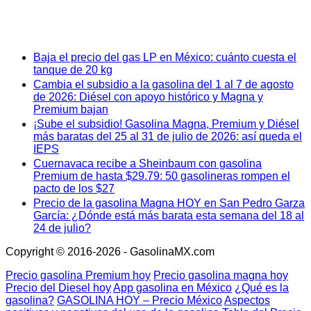
Baja el precio del gas LP en México: cuánto cuesta el
tanque de 20 kg
Cambia el subsidio a la gasolina del 1 al 7 de agosto
de 2026: Diésel con apoyo histórico y Magna y
Premium bajan
¡Sube el subsidio! Gasolina Magna, Premium y Diésel
más baratas del 25 al 31 de julio de 2026: así queda el
IEPS
Cuernavaca recibe a Sheinbaum con gasolina
Premium de hasta $29.79: 50 gasolineras rompen el
pacto de los $27
Precio de la gasolina Magna HOY en San Pedro Garza
García: ¿Dónde está más barata esta semana del 18 al
24 de julio?
Copyright © 2016-2026 - GasolinaMX.com
Precio gasolina Premium hoy
Precio gasolina magna hoy
Precio del Diesel hoy
App gasolina en México
¿Qué es la
gasolina?
GASOLINA HOY – Precio México
Aspectos