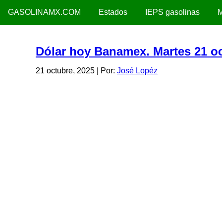
GASOLINAMX.COM
Estados
IEPS gasolinas
M
Dólar hoy Banamex. Martes 21 o
21 octubre, 2025
| Por:
José Lopéz