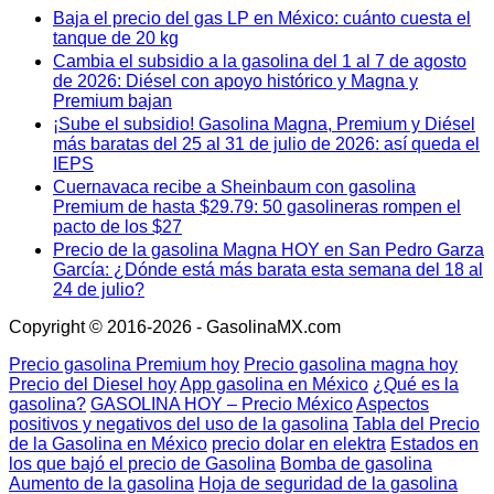
Baja el precio del gas LP en México: cuánto cuesta el
tanque de 20 kg
Cambia el subsidio a la gasolina del 1 al 7 de agosto
de 2026: Diésel con apoyo histórico y Magna y
Premium bajan
¡Sube el subsidio! Gasolina Magna, Premium y Diésel
más baratas del 25 al 31 de julio de 2026: así queda el
IEPS
Cuernavaca recibe a Sheinbaum con gasolina
Premium de hasta $29.79: 50 gasolineras rompen el
pacto de los $27
Precio de la gasolina Magna HOY en San Pedro Garza
García: ¿Dónde está más barata esta semana del 18 al
24 de julio?
Copyright © 2016-2026 - GasolinaMX.com
Precio gasolina Premium hoy
Precio gasolina magna hoy
Precio del Diesel hoy
App gasolina en México
¿Qué es la
gasolina?
GASOLINA HOY – Precio México
Aspectos
positivos y negativos del uso de la gasolina
Tabla del Precio
de la Gasolina en México
precio dolar en elektra
Estados en
los que bajó el precio de Gasolina
Bomba de gasolina
Aumento de la gasolina
Hoja de seguridad de la gasolina