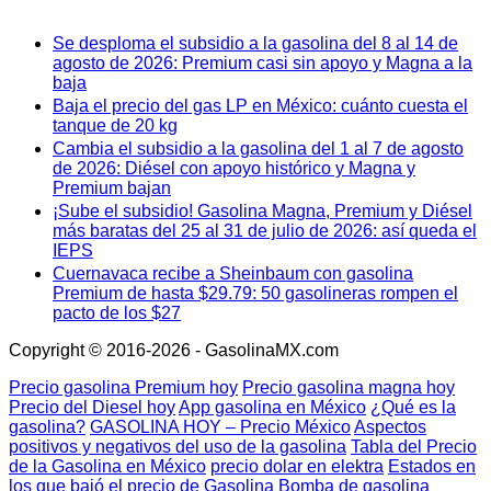
Se desploma el subsidio a la gasolina del 8 al 14 de
agosto de 2026: Premium casi sin apoyo y Magna a la
baja
Baja el precio del gas LP en México: cuánto cuesta el
tanque de 20 kg
Cambia el subsidio a la gasolina del 1 al 7 de agosto
de 2026: Diésel con apoyo histórico y Magna y
Premium bajan
¡Sube el subsidio! Gasolina Magna, Premium y Diésel
más baratas del 25 al 31 de julio de 2026: así queda el
IEPS
Cuernavaca recibe a Sheinbaum con gasolina
Premium de hasta $29.79: 50 gasolineras rompen el
pacto de los $27
Copyright © 2016-2026 - GasolinaMX.com
Precio gasolina Premium hoy
Precio gasolina magna hoy
Precio del Diesel hoy
App gasolina en México
¿Qué es la
gasolina?
GASOLINA HOY – Precio México
Aspectos
positivos y negativos del uso de la gasolina
Tabla del Precio
de la Gasolina en México
precio dolar en elektra
Estados en
los que bajó el precio de Gasolina
Bomba de gasolina