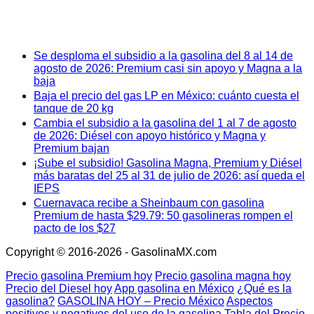
Se desploma el subsidio a la gasolina del 8 al 14 de
agosto de 2026: Premium casi sin apoyo y Magna a la
baja
Baja el precio del gas LP en México: cuánto cuesta el
tanque de 20 kg
Cambia el subsidio a la gasolina del 1 al 7 de agosto
de 2026: Diésel con apoyo histórico y Magna y
Premium bajan
¡Sube el subsidio! Gasolina Magna, Premium y Diésel
más baratas del 25 al 31 de julio de 2026: así queda el
IEPS
Cuernavaca recibe a Sheinbaum con gasolina
Premium de hasta $29.79: 50 gasolineras rompen el
pacto de los $27
Copyright © 2016-2026 - GasolinaMX.com
Precio gasolina Premium hoy
Precio gasolina magna hoy
Precio del Diesel hoy
App gasolina en México
¿Qué es la
gasolina?
GASOLINA HOY – Precio México
Aspectos
positivos y negativos del uso de la gasolina
Tabla del Precio