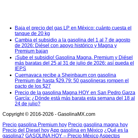
Baja el precio del gas LP en México: cuánto cuesta el
tanque de 20 kg
Cambia el subsidio a la gasolina del 1 al 7 de agosto
de 2026: Diésel con apoyo histórico y Magna y
Premium bajan
¡Sube el subsidio! Gasolina Magna, Premium y Diésel
más baratas del 25 al 31 de julio de 2026: así queda el
IEPS
Cuernavaca recibe a Sheinbaum con gasolina
Premium de hasta $29.79: 50 gasolineras rompen el
pacto de los $27
Precio de la gasolina Magna HOY en San Pedro Garza
García: ¿Dónde está más barata esta semana del 18 al
24 de julio?
Copyright © 2016-2026 - GasolinaMX.com
Precio gasolina Premium hoy
Precio gasolina magna hoy
Precio del Diesel hoy
App gasolina en México
¿Qué es la
gasolina?
GASOLINA HOY – Precio México
Aspectos