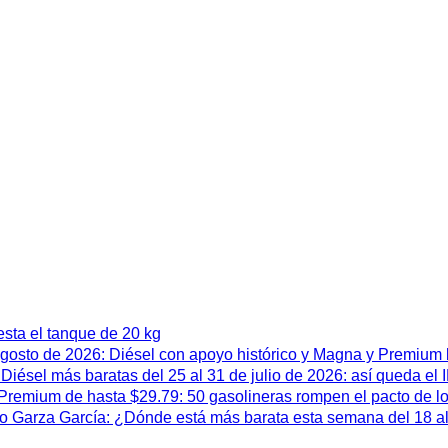
esta el tanque de 20 kg
 agosto de 2026: Diésel con apoyo histórico y Magna y Premium
iésel más baratas del 25 al 31 de julio de 2026: así queda el
remium de hasta $29.79: 50 gasolineras rompen el pacto de l
 Garza García: ¿Dónde está más barata esta semana del 18 al 