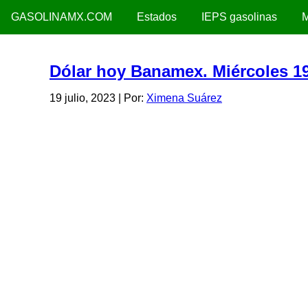
GASOLINAMX.COM
Estados
IEPS gasolinas
M
Dólar hoy Banamex. Miércoles 19
19 julio, 2023
| Por:
Ximena Suárez