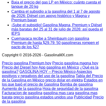
Baja el precio del gas LP en México: cuánto cuesta el
tanque de 20 kg
Cambia el subsidio a la gasolina del 1 al 7 de agosto
de 2026: Diésel con apoyo histórico y Magna y
Premium bajan
¡Sube el subsidio! Gasolina Magna, Premium y Diésel
más baratas del 25 al 31 de julio de 2026: así queda el
IEPS
Cuernavaca recibe a Sheinbaum con gasolina
Premium de hasta $29.79: 50 gasolineras rompen el
pacto de los $27
Copyright © 2016-2026 - GasolinaMX.com
Precio gasolina Premium hoy
Precio gasolina magna hoy
Precio del Diesel hoy
App gasolina en México
¿Qué es la
gasolina?
GASOLINA HOY – Precio México
Aspectos
positivos y negativos del uso de la gasolina
Tabla del Precio
de la Gasolina en México
precio dolar en elektra
Estados en
los que bajó el precio de Gasolina
Bomba de gasolina
Aumento de la gasolina
Hoja de seguridad de la gasolina
Facturacion de gasolina
gasolina mas cara
gasolina mas
barata
precio gasolina estados unidos usa
Publicidad
Precio
de la gasolina