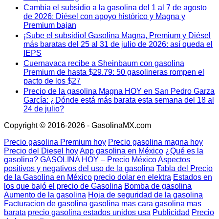
Cambia el subsidio a la gasolina del 1 al 7 de agosto
de 2026: Diésel con apoyo histórico y Magna y
Premium bajan
¡Sube el subsidio! Gasolina Magna, Premium y Diésel
más baratas del 25 al 31 de julio de 2026: así queda el
IEPS
Cuernavaca recibe a Sheinbaum con gasolina
Premium de hasta $29.79: 50 gasolineras rompen el
pacto de los $27
Precio de la gasolina Magna HOY en San Pedro Garza
García: ¿Dónde está más barata esta semana del 18 al
24 de julio?
Copyright © 2016-2026 - GasolinaMX.com
Precio gasolina Premium hoy
Precio gasolina magna hoy
Precio del Diesel hoy
App gasolina en México
¿Qué es la
gasolina?
GASOLINA HOY – Precio México
Aspectos
positivos y negativos del uso de la gasolina
Tabla del Precio
de la Gasolina en México
precio dolar en elektra
Estados en
los que bajó el precio de Gasolina
Bomba de gasolina
Aumento de la gasolina
Hoja de seguridad de la gasolina
Facturacion de gasolina
gasolina mas cara
gasolina mas
barata
precio gasolina estados unidos usa
Publicidad
Precio