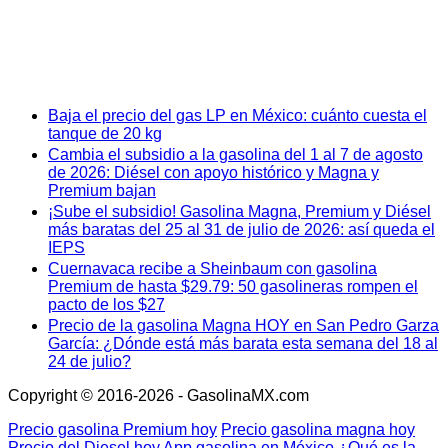
Baja el precio del gas LP en México: cuánto cuesta el
tanque de 20 kg
Cambia el subsidio a la gasolina del 1 al 7 de agosto
de 2026: Diésel con apoyo histórico y Magna y
Premium bajan
¡Sube el subsidio! Gasolina Magna, Premium y Diésel
más baratas del 25 al 31 de julio de 2026: así queda el
IEPS
Cuernavaca recibe a Sheinbaum con gasolina
Premium de hasta $29.79: 50 gasolineras rompen el
pacto de los $27
Precio de la gasolina Magna HOY en San Pedro Garza
García: ¿Dónde está más barata esta semana del 18 al
24 de julio?
Copyright © 2016-2026 - GasolinaMX.com
Precio gasolina Premium hoy
Precio gasolina magna hoy
Precio del Diesel hoy
App gasolina en México
¿Qué es la