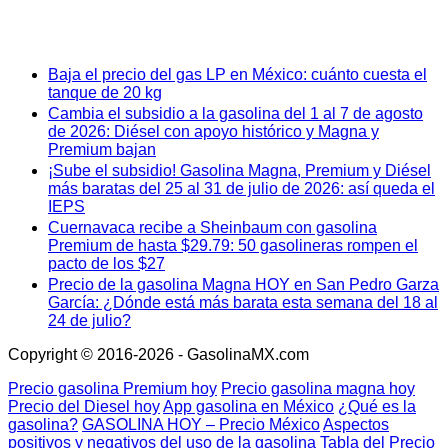
Baja el precio del gas LP en México: cuánto cuesta el
tanque de 20 kg
Cambia el subsidio a la gasolina del 1 al 7 de agosto
de 2026: Diésel con apoyo histórico y Magna y
Premium bajan
¡Sube el subsidio! Gasolina Magna, Premium y Diésel
más baratas del 25 al 31 de julio de 2026: así queda el
IEPS
Cuernavaca recibe a Sheinbaum con gasolina
Premium de hasta $29.79: 50 gasolineras rompen el
pacto de los $27
Precio de la gasolina Magna HOY en San Pedro Garza
García: ¿Dónde está más barata esta semana del 18 al
24 de julio?
Copyright © 2016-2026 - GasolinaMX.com
Precio gasolina Premium hoy
Precio gasolina magna hoy
Precio del Diesel hoy
App gasolina en México
¿Qué es la
gasolina?
GASOLINA HOY – Precio México
Aspectos
positivos y negativos del uso de la gasolina
Tabla del Precio