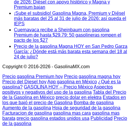
de 2026: Diésel con apoyo histórico y Magna y
Premium bajan
¡Sube el subsidio! Gasolina Magna, Premium y Diésel
más baratas del 25 al 31 de julio de 2026: así queda el
IEPS
Cuernavaca recibe a Sheinbaum con gasolina
Premium de hasta $29.79: 50 gasolineras rompen el
pacto de los $27
Precio de la gasolina Magna HOY en San Pedro Garza
García: ¿Dónde está más barata esta semana del 18 al
24 de julio?
Copyright © 2016-2026 - GasolinaMX.com
Precio gasolina Premium hoy
Precio gasolina magna hoy
Precio del Diesel hoy
App gasolina en México
¿Qué es la
gasolina?
GASOLINA HOY – Precio México
Aspectos
positivos y negativos del uso de la gasolina
Tabla del Precio
de la Gasolina en México
precio dolar en elektra
Estados en
los que bajó el precio de Gasolina
Bomba de gasolina
Aumento de la gasolina
Hoja de seguridad de la gasolina
Facturacion de gasolina
gasolina mas cara
gasolina mas
barata
precio gasolina estados unidos usa
Publicidad
Precio
de la gasolina