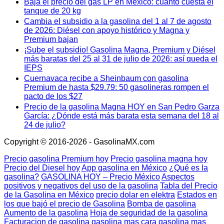
Baja el precio del gas LP en México: cuánto cuesta el
tanque de 20 kg
Cambia el subsidio a la gasolina del 1 al 7 de agosto
de 2026: Diésel con apoyo histórico y Magna y
Premium bajan
¡Sube el subsidio! Gasolina Magna, Premium y Diésel
más baratas del 25 al 31 de julio de 2026: así queda el
IEPS
Cuernavaca recibe a Sheinbaum con gasolina
Premium de hasta $29.79: 50 gasolineras rompen el
pacto de los $27
Precio de la gasolina Magna HOY en San Pedro Garza
García: ¿Dónde está más barata esta semana del 18 al
24 de julio?
Copyright © 2016-2026 - GasolinaMX.com
Precio gasolina Premium hoy
Precio gasolina magna hoy
Precio del Diesel hoy
App gasolina en México
¿Qué es la
gasolina?
GASOLINA HOY – Precio México
Aspectos
positivos y negativos del uso de la gasolina
Tabla del Precio
de la Gasolina en México
precio dolar en elektra
Estados en
los que bajó el precio de Gasolina
Bomba de gasolina
Aumento de la gasolina
Hoja de seguridad de la gasolina
Facturacion de gasolina
gasolina mas cara
gasolina mas