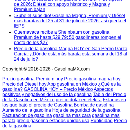
de 2026: Diésel con apoyo histórico y Magna y
Premium bajan
¡Sube el subsidio! Gasolina Magna, Premium y Diésel
más baratas del 25 al 31 de julio de 2026: así queda el
IEPS
Cuernavaca recibe a Sheinbaum con gasolina
Premium de hasta $29.79: 50 gasolineras rompen el
pacto de los $27
Precio de la gasolina Magna HOY en San Pedro Garza
García: ¿Dónde está más barata esta semana del 18 al
24 de julio?
Copyright © 2016-2026 - GasolinaMX.com
Precio gasolina Premium hoy
Precio gasolina magna hoy
Precio del Diesel hoy
App gasolina en México
¿Qué es la
gasolina?
GASOLINA HOY – Precio México
Aspectos
positivos y negativos del uso de la gasolina
Tabla del Precio
de la Gasolina en México
precio dolar en elektra
Estados en
los que bajó el precio de Gasolina
Bomba de gasolina
Aumento de la gasolina
Hoja de seguridad de la gasolina
Facturacion de gasolina
gasolina mas cara
gasolina mas
barata
precio gasolina estados unidos usa
Publicidad
Precio
de la gasolina