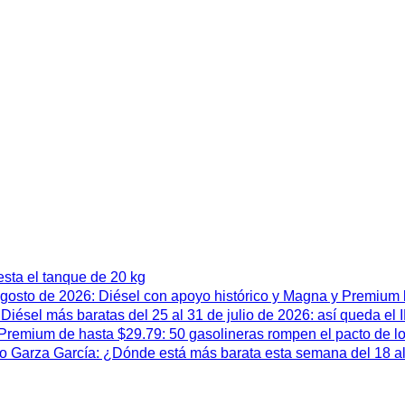
esta el tanque de 20 kg
 agosto de 2026: Diésel con apoyo histórico y Magna y Premium
iésel más baratas del 25 al 31 de julio de 2026: así queda el
remium de hasta $29.79: 50 gasolineras rompen el pacto de l
 Garza García: ¿Dónde está más barata esta semana del 18 al 