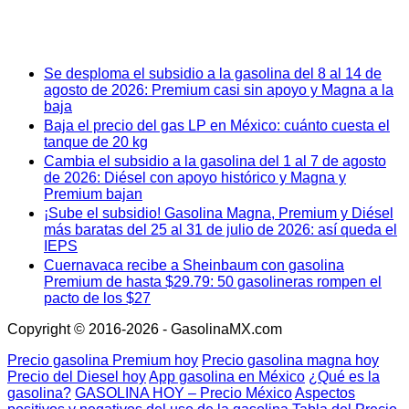
Se desploma el subsidio a la gasolina del 8 al 14 de
agosto de 2026: Premium casi sin apoyo y Magna a la
baja
Baja el precio del gas LP en México: cuánto cuesta el
tanque de 20 kg
Cambia el subsidio a la gasolina del 1 al 7 de agosto
de 2026: Diésel con apoyo histórico y Magna y
Premium bajan
¡Sube el subsidio! Gasolina Magna, Premium y Diésel
más baratas del 25 al 31 de julio de 2026: así queda el
IEPS
Cuernavaca recibe a Sheinbaum con gasolina
Premium de hasta $29.79: 50 gasolineras rompen el
pacto de los $27
Copyright © 2016-2026 - GasolinaMX.com
Precio gasolina Premium hoy
Precio gasolina magna hoy
Precio del Diesel hoy
App gasolina en México
¿Qué es la
gasolina?
GASOLINA HOY – Precio México
Aspectos