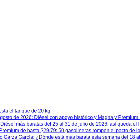
esta el tanque de 20 kg
 agosto de 2026: Diésel con apoyo histórico y Magna y Premium
iésel más baratas del 25 al 31 de julio de 2026: así queda el
remium de hasta $29.79: 50 gasolineras rompen el pacto de l
 Garza García: ¿Dónde está más barata esta semana del 18 al 