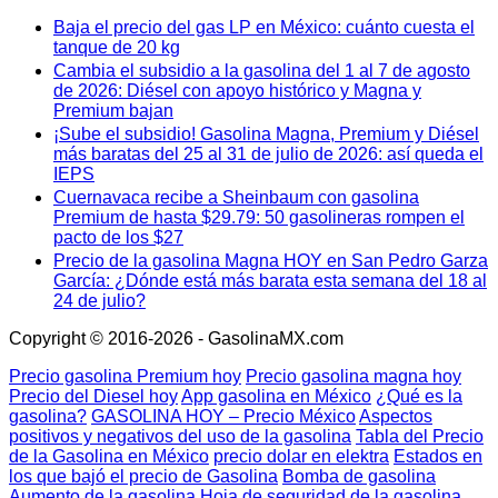
Baja el precio del gas LP en México: cuánto cuesta el
tanque de 20 kg
Cambia el subsidio a la gasolina del 1 al 7 de agosto
de 2026: Diésel con apoyo histórico y Magna y
Premium bajan
¡Sube el subsidio! Gasolina Magna, Premium y Diésel
más baratas del 25 al 31 de julio de 2026: así queda el
IEPS
Cuernavaca recibe a Sheinbaum con gasolina
Premium de hasta $29.79: 50 gasolineras rompen el
pacto de los $27
Precio de la gasolina Magna HOY en San Pedro Garza
García: ¿Dónde está más barata esta semana del 18 al
24 de julio?
Copyright © 2016-2026 - GasolinaMX.com
Precio gasolina Premium hoy
Precio gasolina magna hoy
Precio del Diesel hoy
App gasolina en México
¿Qué es la
gasolina?
GASOLINA HOY – Precio México
Aspectos
positivos y negativos del uso de la gasolina
Tabla del Precio
de la Gasolina en México
precio dolar en elektra
Estados en
los que bajó el precio de Gasolina
Bomba de gasolina
Aumento de la gasolina
Hoja de seguridad de la gasolina