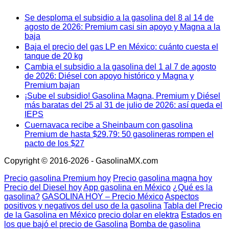
Se desploma el subsidio a la gasolina del 8 al 14 de
agosto de 2026: Premium casi sin apoyo y Magna a la
baja
Baja el precio del gas LP en México: cuánto cuesta el
tanque de 20 kg
Cambia el subsidio a la gasolina del 1 al 7 de agosto
de 2026: Diésel con apoyo histórico y Magna y
Premium bajan
¡Sube el subsidio! Gasolina Magna, Premium y Diésel
más baratas del 25 al 31 de julio de 2026: así queda el
IEPS
Cuernavaca recibe a Sheinbaum con gasolina
Premium de hasta $29.79: 50 gasolineras rompen el
pacto de los $27
Copyright © 2016-2026 - GasolinaMX.com
Precio gasolina Premium hoy
Precio gasolina magna hoy
Precio del Diesel hoy
App gasolina en México
¿Qué es la
gasolina?
GASOLINA HOY – Precio México
Aspectos
positivos y negativos del uso de la gasolina
Tabla del Precio
de la Gasolina en México
precio dolar en elektra
Estados en
los que bajó el precio de Gasolina
Bomba de gasolina