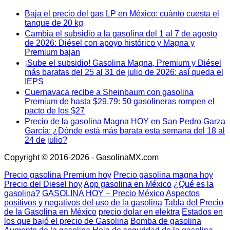
Baja el precio del gas LP en México: cuánto cuesta el
tanque de 20 kg
Cambia el subsidio a la gasolina del 1 al 7 de agosto
de 2026: Diésel con apoyo histórico y Magna y
Premium bajan
¡Sube el subsidio! Gasolina Magna, Premium y Diésel
más baratas del 25 al 31 de julio de 2026: así queda el
IEPS
Cuernavaca recibe a Sheinbaum con gasolina
Premium de hasta $29.79: 50 gasolineras rompen el
pacto de los $27
Precio de la gasolina Magna HOY en San Pedro Garza
García: ¿Dónde está más barata esta semana del 18 al
24 de julio?
Copyright © 2016-2026 - GasolinaMX.com
Precio gasolina Premium hoy
Precio gasolina magna hoy
Precio del Diesel hoy
App gasolina en México
¿Qué es la
gasolina?
GASOLINA HOY – Precio México
Aspectos
positivos y negativos del uso de la gasolina
Tabla del Precio
de la Gasolina en México
precio dolar en elektra
Estados en
los que bajó el precio de Gasolina
Bomba de gasolina