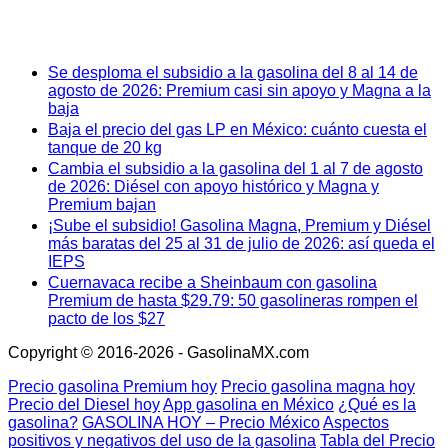
Se desploma el subsidio a la gasolina del 8 al 14 de
agosto de 2026: Premium casi sin apoyo y Magna a la
baja
Baja el precio del gas LP en México: cuánto cuesta el
tanque de 20 kg
Cambia el subsidio a la gasolina del 1 al 7 de agosto
de 2026: Diésel con apoyo histórico y Magna y
Premium bajan
¡Sube el subsidio! Gasolina Magna, Premium y Diésel
más baratas del 25 al 31 de julio de 2026: así queda el
IEPS
Cuernavaca recibe a Sheinbaum con gasolina
Premium de hasta $29.79: 50 gasolineras rompen el
pacto de los $27
Copyright © 2016-2026 - GasolinaMX.com
Precio gasolina Premium hoy
Precio gasolina magna hoy
Precio del Diesel hoy
App gasolina en México
¿Qué es la
gasolina?
GASOLINA HOY – Precio México
Aspectos
positivos y negativos del uso de la gasolina
Tabla del Precio