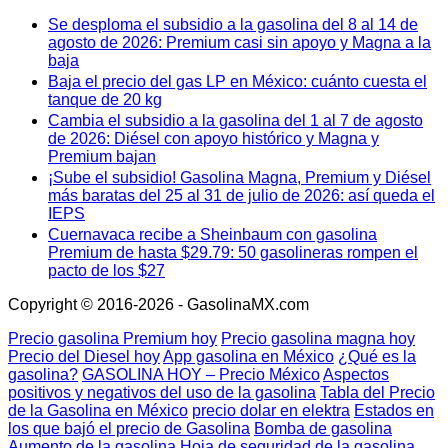
Se desploma el subsidio a la gasolina del 8 al 14 de
agosto de 2026: Premium casi sin apoyo y Magna a la
baja
Baja el precio del gas LP en México: cuánto cuesta el
tanque de 20 kg
Cambia el subsidio a la gasolina del 1 al 7 de agosto
de 2026: Diésel con apoyo histórico y Magna y
Premium bajan
¡Sube el subsidio! Gasolina Magna, Premium y Diésel
más baratas del 25 al 31 de julio de 2026: así queda el
IEPS
Cuernavaca recibe a Sheinbaum con gasolina
Premium de hasta $29.79: 50 gasolineras rompen el
pacto de los $27
Copyright © 2016-2026 - GasolinaMX.com
Precio gasolina Premium hoy
Precio gasolina magna hoy
Precio del Diesel hoy
App gasolina en México
¿Qué es la
gasolina?
GASOLINA HOY – Precio México
Aspectos
positivos y negativos del uso de la gasolina
Tabla del Precio
de la Gasolina en México
precio dolar en elektra
Estados en
los que bajó el precio de Gasolina
Bomba de gasolina
Aumento de la gasolina
Hoja de seguridad de la gasolina