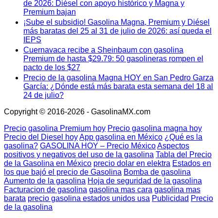
de 2026: Diésel con apoyo histórico y Magna y
Premium bajan
¡Sube el subsidio! Gasolina Magna, Premium y Diésel
más baratas del 25 al 31 de julio de 2026: así queda el
IEPS
Cuernavaca recibe a Sheinbaum con gasolina
Premium de hasta $29.79: 50 gasolineras rompen el
pacto de los $27
Precio de la gasolina Magna HOY en San Pedro Garza
García: ¿Dónde está más barata esta semana del 18 al
24 de julio?
Copyright © 2016-2026 - GasolinaMX.com
Precio gasolina Premium hoy
Precio gasolina magna hoy
Precio del Diesel hoy
App gasolina en México
¿Qué es la
gasolina?
GASOLINA HOY – Precio México
Aspectos
positivos y negativos del uso de la gasolina
Tabla del Precio
de la Gasolina en México
precio dolar en elektra
Estados en
los que bajó el precio de Gasolina
Bomba de gasolina
Aumento de la gasolina
Hoja de seguridad de la gasolina
Facturacion de gasolina
gasolina mas cara
gasolina mas
barata
precio gasolina estados unidos usa
Publicidad
Precio
de la gasolina