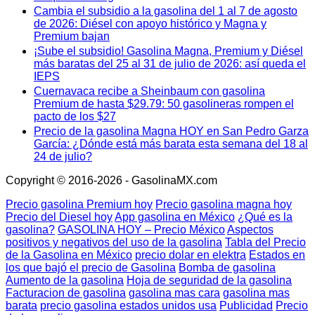
Cambia el subsidio a la gasolina del 1 al 7 de agosto
de 2026: Diésel con apoyo histórico y Magna y
Premium bajan
¡Sube el subsidio! Gasolina Magna, Premium y Diésel
más baratas del 25 al 31 de julio de 2026: así queda el
IEPS
Cuernavaca recibe a Sheinbaum con gasolina
Premium de hasta $29.79: 50 gasolineras rompen el
pacto de los $27
Precio de la gasolina Magna HOY en San Pedro Garza
García: ¿Dónde está más barata esta semana del 18 al
24 de julio?
Copyright © 2016-2026 - GasolinaMX.com
Precio gasolina Premium hoy
Precio gasolina magna hoy
Precio del Diesel hoy
App gasolina en México
¿Qué es la
gasolina?
GASOLINA HOY – Precio México
Aspectos
positivos y negativos del uso de la gasolina
Tabla del Precio
de la Gasolina en México
precio dolar en elektra
Estados en
los que bajó el precio de Gasolina
Bomba de gasolina
Aumento de la gasolina
Hoja de seguridad de la gasolina
Facturacion de gasolina
gasolina mas cara
gasolina mas
barata
precio gasolina estados unidos usa
Publicidad
Precio