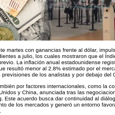
te martes con ganancias frente al dólar, impul
ientes a julio, los cuales mostraron que el Índ
evio. La inflación anual estadounidense regis
que resultó menor al 2.8% estimado por el mer
 previsiones de los analistas y por debajo del 
también por factores internacionales, como la c
 Unidos y China, anunciada tras las negociacio
. Este acuerdo busca dar continuidad al diál
ento de los mercados y generó un entorno favor
.