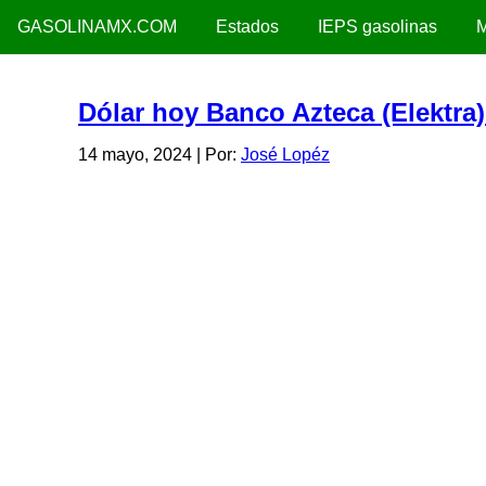
GASOLINAMX.COM
Estados
IEPS gasolinas
M
Dólar hoy Banco Azteca (Elektra
14 mayo, 2024
| Por:
José Lopéz