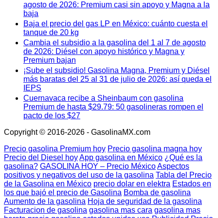
agosto de 2026: Premium casi sin apoyo y Magna a la
baja
Baja el precio del gas LP en México: cuánto cuesta el
tanque de 20 kg
Cambia el subsidio a la gasolina del 1 al 7 de agosto
de 2026: Diésel con apoyo histórico y Magna y
Premium bajan
¡Sube el subsidio! Gasolina Magna, Premium y Diésel
más baratas del 25 al 31 de julio de 2026: así queda el
IEPS
Cuernavaca recibe a Sheinbaum con gasolina
Premium de hasta $29.79: 50 gasolineras rompen el
pacto de los $27
Copyright © 2016-2026 - GasolinaMX.com
Precio gasolina Premium hoy
Precio gasolina magna hoy
Precio del Diesel hoy
App gasolina en México
¿Qué es la
gasolina?
GASOLINA HOY – Precio México
Aspectos
positivos y negativos del uso de la gasolina
Tabla del Precio
de la Gasolina en México
precio dolar en elektra
Estados en
los que bajó el precio de Gasolina
Bomba de gasolina
Aumento de la gasolina
Hoja de seguridad de la gasolina
Facturacion de gasolina
gasolina mas cara
gasolina mas