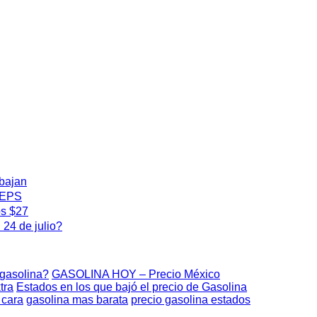
 bajan
 IEPS
os $27
24 de julio?
 gasolina?
GASOLINA HOY – Precio México
tra
Estados en los que bajó el precio de Gasolina
 cara
gasolina mas barata
precio gasolina estados