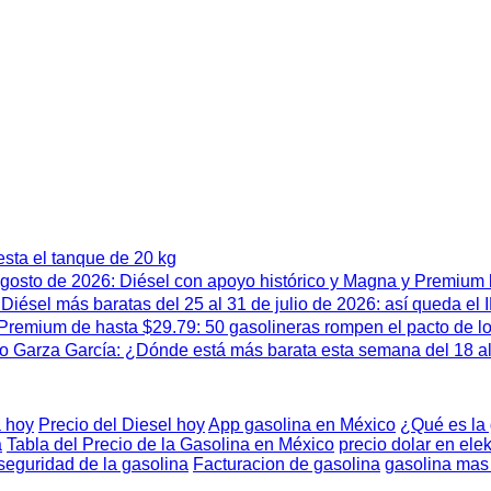
esta el tanque de 20 kg
 agosto de 2026: Diésel con apoyo histórico y Magna y Premium
iésel más baratas del 25 al 31 de julio de 2026: así queda el
remium de hasta $29.79: 50 gasolineras rompen el pacto de l
 Garza García: ¿Dónde está más barata esta semana del 18 al 
 hoy
Precio del Diesel hoy
App gasolina en México
¿Qué es la
a
Tabla del Precio de la Gasolina en México
precio dolar en elek
seguridad de la gasolina
Facturacion de gasolina
gasolina mas