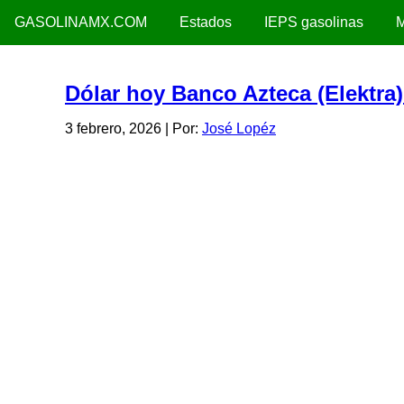
GASOLINAMX.COM
Estados
IEPS gasolinas
M
Dólar hoy Banco Azteca (Elektra)
3 febrero, 2026
| Por:
José Lopéz