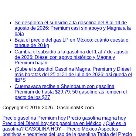
Se desploma el subsidio a la gasolina del 8 al 14 de
agosto de 2026: Premium casi sin apoyo y Magna a la
baja
Baja el precio del gas LP en México: cuánto cuesta el
tanque de 20 kg
Cambia el subsidio a la gasolina del 1 al 7 de agosto
de 2026: Diésel con apoyo histórico y Magna y
Premium bajan
¡Sube el subsidio! Gasolina Magna, Premium y Diésel
más baratas del 25 al 31 de julio de 2026: así queda el
IEPS
Cuernavaca recibe a Sheinbaum con gasolina
Premium de hasta $29.79: 50 gasolineras rompen el
pacto de los $27
Copyright © 2016-2026 - GasolinaMX.com
Precio gasolina Premium hoy
Precio gasolina magna hoy
Precio del Diesel hoy
App gasolina en México
¿Qué es la
gasolina?
GASOLINA HOY – Precio México
Aspectos
positivos y negativos del uso de la gasolina
Tabla del Precio