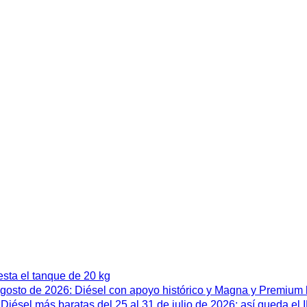
esta el tanque de 20 kg
 agosto de 2026: Diésel con apoyo histórico y Magna y Premium
iésel más baratas del 25 al 31 de julio de 2026: así queda el