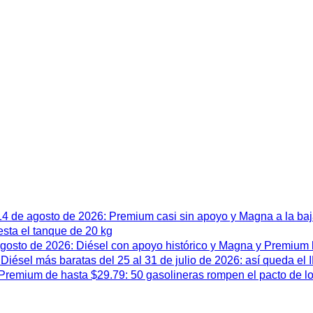
 14 de agosto de 2026: Premium casi sin apoyo y Magna a la ba
esta el tanque de 20 kg
 agosto de 2026: Diésel con apoyo histórico y Magna y Premium
iésel más baratas del 25 al 31 de julio de 2026: así queda el
remium de hasta $29.79: 50 gasolineras rompen el pacto de l