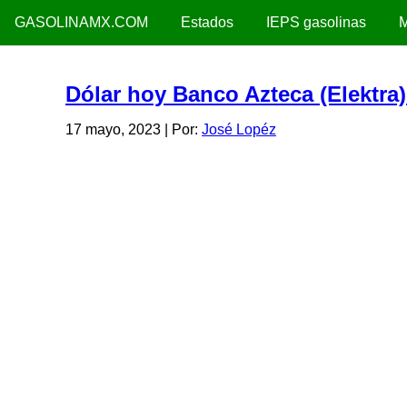
GASOLINAMX.COM
Estados
IEPS gasolinas
M
Dólar hoy Banco Azteca (Elektra
17 mayo, 2023
| Por:
José Lopéz