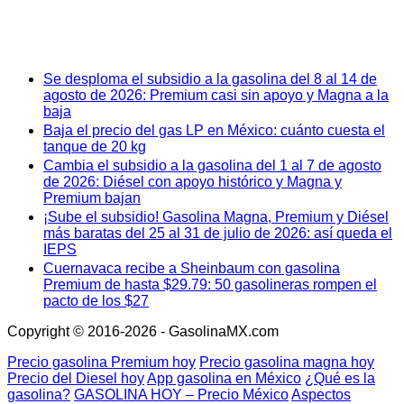
Se desploma el subsidio a la gasolina del 8 al 14 de
agosto de 2026: Premium casi sin apoyo y Magna a la
baja
Baja el precio del gas LP en México: cuánto cuesta el
tanque de 20 kg
Cambia el subsidio a la gasolina del 1 al 7 de agosto
de 2026: Diésel con apoyo histórico y Magna y
Premium bajan
¡Sube el subsidio! Gasolina Magna, Premium y Diésel
más baratas del 25 al 31 de julio de 2026: así queda el
IEPS
Cuernavaca recibe a Sheinbaum con gasolina
Premium de hasta $29.79: 50 gasolineras rompen el
pacto de los $27
Copyright © 2016-2026 - GasolinaMX.com
Precio gasolina Premium hoy
Precio gasolina magna hoy
Precio del Diesel hoy
App gasolina en México
¿Qué es la
gasolina?
GASOLINA HOY – Precio México
Aspectos